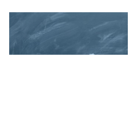
Alles auf einem Blick
Lehrgangsübersicht
Hier findest du auf einen Blick alle
von uns angebotenen Lehrgänge
und Kurse. Wir freuen uns auf
dich.